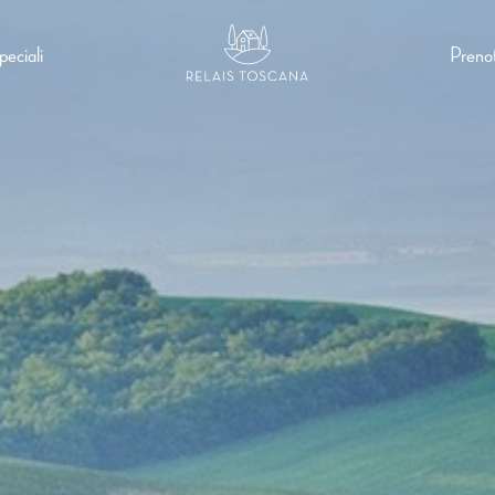
eciali
Preno