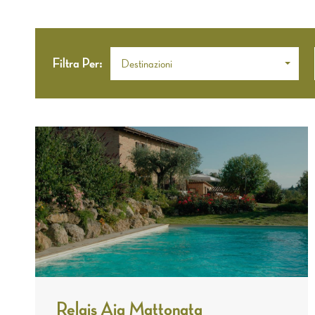
Filtra Per:
Destinazioni
Relais Aia Mattonata