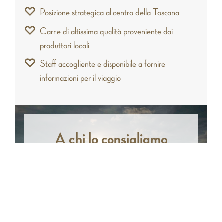
Posizione strategica al centro della Toscana
Carne di altissima qualità proveniente dai
produttori locali
Staff accogliente e disponibile a fornire
informazioni per il viaggio
A chi lo consigliamo
Il borgo con tutti i suoi spazi all'aperto è il luogo
ideale per le famiglie con i bambini che vogliono
far divertire i propri figli. Inoltre, è il punto di
partenza perfetto per chi desidera fare un tour
della Toscana grazie alla sua posizione