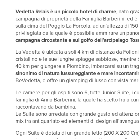
Vedetta Relais è un piccolo hotel di charme
, nato gra
campagna di proprietà della Famiglia Barberini, ed è 
sulla cima del Poggio La Forcola, ad un’altezza di 150 
privilegiata dalla quale è possibile ammirare un pan
campagna circostante e sul golfo dell’arcipelago Tos
La Vedetta è ubicata a soli 4 km di distanza da Folloni
cristallino e le sue lunghe spiagge sabbiose, mentre 
40 km per giungere a Piombino, imbarcarsi su un traghe
sinonimo di natura lussureggiante e mare incontami
BeVedetta, e offre un glamping di lusso con vista mar
Le camere per gli ospiti sono 6, tutte Junior Suite, i c
famiglia di Anna Barberini, la quale ha scelto fra alcun
raccontavano da bambina.
Le Suite sono arredate con grande gusto ed attenzione
mix tra antiquariato ed elementi di design all’avanguar
Ogni Suite è dotata di un grande letto (200 X 200 Cm)