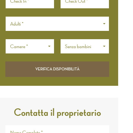
Adulti *
Camere *
Senza bambini
Contatta il proprietario