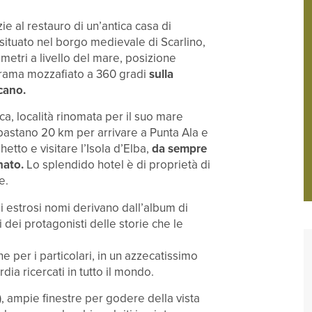
zie al restauro di un’antica casa di
situato nel borgo medievale di Scarlino,
metri a livello del mare, posizione
orama mozzafiato a 360 gradi
sulla
cano.
ca, località rinomata per il suo mare
bastano 20 km per arrivare a Punta Ala e
tto e visitare l’Isola d’Elba,
da sempre
nato.
Lo splendido hotel è di proprietà di
e.
ui estrosi nomi derivano dall’album di
i dei protagonisti delle storie che le
 per i particolari, in un azzecatissimo
dia ricercati in tutto il mondo.
, ampie finestre per godere della vista