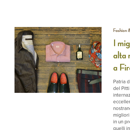
Fashion 
I mig
alta
a Fi
Patria d
del Pit
internaz
eccelle
nostran
miglior
in un p
quelli i